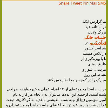
Share
Tweet
Pin
Mail
SMS
به گزارش ایکنا،
در آستانه عید
بزرگ ولایت
جلسات خانگی
قرآن کریم
در
سراسر کشور
در تلاش هستند
تا با بهره‌گیری از
ظرفیت‌های
مردمی، شور و
نشاط این روز
مبارک را در کوچه و محله‌ها پخش کنند.
در این راستا مجموعه‌ای از ۱۴ اقدام عملی و خیرخواهانه طراحی
شده است، ازجمله این ایده‌ها می‌توان به «انجام هر کار به نام
امیرالمؤمنین (ع) از تهیه بسته معیشتی تا هدیه به کودکان»، «پخت
غذا در شب یا روز عید توسط اعضای جلسه و اهدا به مستمندان و