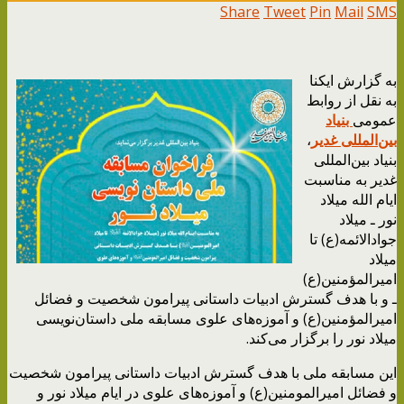
Share
Tweet
Pin
Mail
SMS
به گزارش ایکنا
به نقل از روابط
عمومی
بنیاد
بین‌المللی غدیر
،
بنیاد بین‌المللی
غدیر به مناسبت
ایام الله میلاد
نور ـ میلاد
جوادالائمه(ع) تا
میلاد
امیرالمؤمنین(ع)
ـ و با هدف گسترش ادبیات داستانی پیرامون شخصیت و فضائل
امیرالمؤمنین(ع) و آموزه‌های علوی مسابقه ملی داستان‌نویسی
میلاد نور را برگزار می‌کند.
این مسابقه ملی با هدف گسترش ادبیات داستانی پیرامون شخصیت
و فضائل امیرالمومنین(ع) و آموزه‌های علوی در ایام‌ میلاد نور و