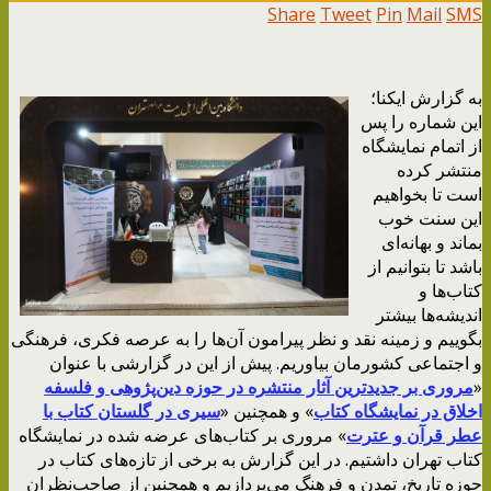
Share
Tweet
Pin
Mail
SMS
به گزارش ایکنا؛
این شماره را پس
از اتمام نمایشگاه
منتشر کرده
است تا بخواهیم
این سنت خوب
بماند و بهانه‌ای
باشد تا بتوانیم از
کتاب‌ها و
اندیشه‌ها بیشتر
بگوییم و زمینه نقد و نظر پیرامون آن‌ها را به عرصه فکری، فرهنگی
و اجتماعی کشورمان بیاوریم‌. پیش از این در گزارشی با عنوان
«
مروری بر جدیدترین آثار منتشره در حوزه دین‌پژوهی و فلسفه
اخلاق در نمایشگاه کتاب
» و همچنین «
سیری در گلستان کتاب با
عطر قرآن و عترت
» مروری بر کتاب‌های عرضه شده در نمایشگاه
کتاب تهران داشتیم. در این گزارش به برخی از تازه‌های کتاب در
حوزه تاریخ، تمدن و فرهنگ می‌پردازیم و همچنین از صاحب‌نظران