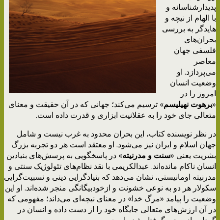
پدیدارشناسانه و
با الهام از نیچه و
هایدگر به بررسی
بحران‌های
فلسفی جهان
معاصر
می‌پردازد. او
وضعیت انسان
امروز را در
«
برهوت نهیلیسم
» ترسیم می‌کند؛ جهانی که در آن حقیقت و معنای
متعالی جای خود را به عقلانیت ابزاری و قدرت داده است.
در نظر نویسنده کتاب، این بحران محدود به غرب نیست و شامل
جهان اسلام و ایران نیز می‌شود. او معتقد است هر دو تجربه بزرگ
بشریت یعنی «
سنت و مدرنیته
» در پاسخگویی به پرسش‌های بنیادین
انسان ناکام مانده‌اند. عبدالکریمی با نقد نظام‌های تئولوژیک سنتی و
مدرنیته اومانیستی، نشان می‌دهد که بنیادگرایی دینی و نسبیت‌گرایی
سکولار هر دو به نوعی خشونت و ازخودبیگانگی منجر شده‌اند. او این
وضعیت را پیامد «مرگ خدا» در معنای نیچه‌ای می‌داند؛ مفهومی که
در آن ارزش‌های متعالی جایگاه خود را از دست داده و انسان در
گردابی از پوچی گرفتار شده است.