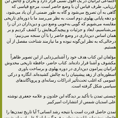
اجتماعی ایرانیان در یک افول نسبی قرار دارد و بحران و چالش این
ارزیابی، طرف قیاس آن با وضع حاضر است. مرجع قیاسی که
گاهی به آن تصریح می‌شود و گاه به طور ضمنی از آن یاد می‌شود،
دو دهه پایانی پهلوی دوم است. به نظر می‌رسد ما با دوره‌ای تاریخی
مقایسه می‌شویم که گویی به‌خوبی وضع دین و دین‌داران در آن را
می‌شناسیم، ابعاد و جزئیات و پیچیدگی‌هایش را کشف کردیم و بر
همان اساس دین‌داری در وضع حاضر را با آن سنجه می‌زنیم؛
درحالی‌که به نظر این‌گونه نبوده و ما نیازمند شناخت مفصل از آن
هستیم.
مؤلفان این کتاب هدف خود را آشنایی‌زدایی از این تصویر ظاهراً
مکشوف و آشنا قرار داده‌اند. کتاب حاضر، حافظة تاریخی مخدوش
ایرانیان پیرامون دین‌داری در دوره پهلوی و برساخت باوری
اسطوره‌ای از زهد پیشینیان را به چالش کشیده‌اند. انگاره و درکی
عمومی که اغلب تحت‌تأثیر ادراکات رسانه‌ای و پروپاگاندهای
سیاسی شکل گرفته است.
چیستی تمدن با تأکید بر دیدگاه ابن خلدون و علامه جعفری نوشته
علی اسدیان شمس از انتشارات امیرکبیر
تمدن حاصل قدرت است یا نتیجه رشد انسانی؟ آیا تاریخ تمدن‌ها را
فاتحان نوشته‌اند یا اندیشمندان و فرهنگ‌سازان؟ علی اسدیان شمس