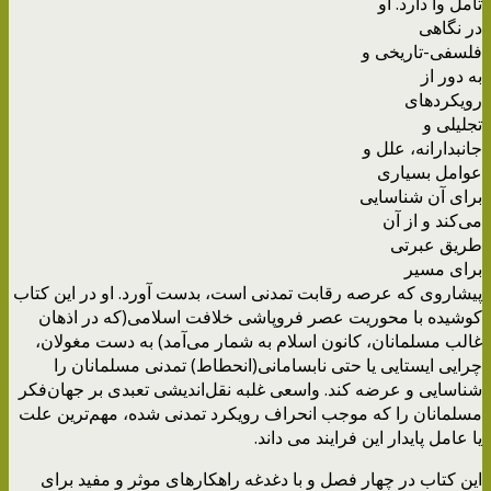
تأمل وا دارد. او
در نگاهی
فلسفی-تاریخی و
به ‌دور از
رویکردهای
تجلیلی و
جانبدارانه، علل و
عوامل بسیاری
برای آن شناسایی
می‌کند و از آن
طریق عبرتی
برای مسیر
پیشاروی که عرصه رقابت تمدنی است، بدست آورد. او در این کتاب
‌کوشیده با محوریت عصر فروپاشی خلافت اسلامی(که در اذهان
غالب مسلمانان، کانون اسلام به شمار می‌آمد) به دست مغولان،
چرایی ایستایی یا حتی نابسامانی(انحطاط) تمدنی مسلمانان را
شناسایی و عرضه کند. واسعی غلبه نقل‌اندیشی تعبدی بر جهان‌فکر
مسلمانان را که موجب انحراف رویکرد تمدنی شده، مهم‌ترین علت
یا عامل پایدار این فرایند می داند.
این کتاب در چهار فصل و با دغدغه راهکارهای موثر و مفید برای