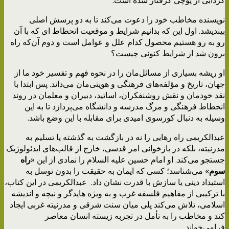
نویسنده مخاطب خود را دعوت می‌کند تا به دو پرسش اصلی
بیندیشد. اول این که بدانیم شرایط و موقعیت انحطاط ای که با آن
رو به رو هستیم محصول کدام علل و عوامل است و دوم آن‌که راه
برون شد از شرایط کنونی چیست؟
او ریشه بسیاری از مسائل‌مان را در نحوه فهم و تفسیر خود ما از
جهان، تاریخ و مؤلفه‌های فرهنگی و هویتی‌مان می‌داند. پس ابتدا با
نقد خودمان و نقش روشنفکران، اساتید، دبیران و معلمان در روند
انحطاط فرهنگی و مرگ مدرسه و دانشگاه می‌پردازد تا به این
وسیله به دنبال کورسوی امیدی برای مقابله با این وضع باشد.
عبدالکریمی راه رهایی را نه در بازگشت به گذشته یا تسلیم به
مدرنیته، بلکه در بازخوانی امر قدسی، خارج از قالب‌های ایدئولوژیک
جستجو می‌کند. او امام حسین علیه السلام را نمادی از این «
راه
سوم
» می‌شناسد؛ کسی که ایمان به حقیقت را بدون توسل به
استبداد دینی یا سازش با قدرت نشان داد. عبدالکریمی در این کتاب،
با ترکیبی از مفاهیم فلسفه غرب و به ویژه هایدگر و نیچه و اندیشه
اسلامی، تلاش می‌کند پلی میان سنت شرقی و مدرنیته غربی ایجاد
کند و مخاطب را به تأمل در تجربه زیسته انسان معاصر
فرامی‌خواند.