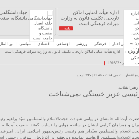
اداره هیأت امنایی اماکن
جهاددانشگاهی 
تاریخی، تکلیف قانون به وزارت
دانشگاه، صنع
میراث فرهنگی است
ادامه ...
نه
آخرین اخبار
فرهنگی
ورزشی
اجتماعی
اقتصادی
سیاسی
بین الملل
ر ویژه »
اداره هیأت امنایی اماکن تاریخی، تکلیف قانون به وزارت میراث فرهنگی است
اس با ما
شناسه خبر : 191682
 انتشار : 20 می 2024 - 11:46 |
395 بازدید
رهبر انقلاب:
ئیسی عزیز خستگی نمی‌شناخت
ضرت آیت‌الله خامنه‌ای در پیامی شهادت حجت‌الاسلام والمسلمین سیّدابراهیم ر
یران و همراهان گرامی ایشان در سانحه هوایی را تسلیت گفتند. حضرت آیت‌الله خ
جت‌الاسلام والمسلمین سیّدابراهیم رئیسی رئیس‌جمهور اسلامی ایران، امیرعبدال
جت‌الاسلام‌والمسلمین آل‌هاشم نماینده ولی‌فقیه در آذربایجان شرقی، رحمتی است