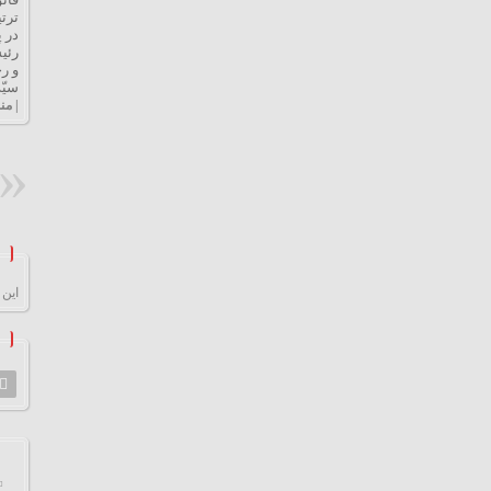
ترت
در 
رئی
و ر
سیّ
| من
این