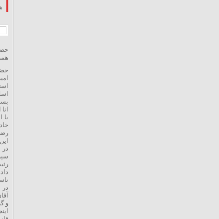
ه
حضر
همر
حضر
امی
است
اسل
بسم 
انا 
با 
خاد
رضو
این
در 
سپر
رئی
داد
ناس
در 
آقای
و گ
قان