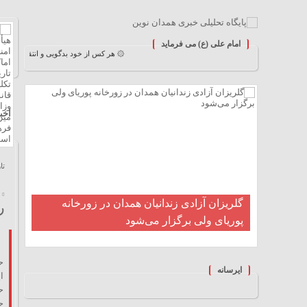
امام علی (ع) می فرماید
۞ هر کس از خود بدگویی و انتقاد کند٬خود را اصلاح کرده و هر کس خودستایی نماید٬ پس به تحقیق خویش را تباه نموده است. ۞
خا
اخبا
تم
تاریخ
گلریزان آزادی زندانیان همدان در زورخانه
ر
پوریای ولی برگزار می‌شود
ح
ایرسانه
ا
ح
ح