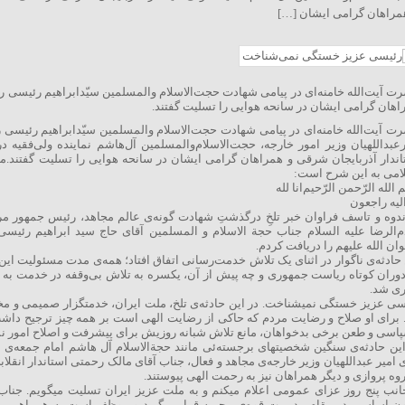
مراهان گرامی ایشان […]
ت آیت‌الله خامنه‌ای در پیامی شهادت حجت‌الاسلام والمسلمین سیّدابراهیم رئیسی ر
اهان گرامی ایشان در سانحه هوایی را تسلیت گفتند.
ت آیت‌الله خامنه‌ای در پیامی شهادت حجت‌الاسلام والمسلمین سیّدابراهیم رئیسی 
رعبداللهیان وزیر امور خارجه، حجت‌الاسلام‌والمسلمین آل‌هاشم نماینده ولی‌فقیه 
اندار آذربایجان شرقی و همراهان گرامی ایشان در سانحه هوایی را تسلیت گفتند.
مت
امی به این شرح است:
الله الرّحمن الرّحیم
انا لله
الیه راجعون
اندوه و تاسف فراوان خبر تلخِ درگذشتِ شهادت گونه‌ی عالم مجاهد، رئیس جمهور مر
م‌الرضا علیه السلام جناب حجة الاسلام و المسلمین آقای حاج سید ابراهیم رئیس
ان الله علیهم را دریافت کردم.
 حادثه‌ی ناگوار در اثنای یک تلاش خدمت‌رسانی اتفاق افتاد؛ همه‌ی مدت مسئولیت این 
دوران کوتاه ریاست جمهوری و چه پیش از آن، یکسره به تلاش بی‌وقفه در خدمت به م
ی شد.
سی عزیز خستگی نمیشناخت. در این حادثه‌ی تلخ، ملت ایران، خدمتگزار صمیمی و مخ
. برای او صلاح و رضایت مردم که حاکی از رضایت الهی است بر همه چیز ترجیح داشت،
پاسی و طعن برخی بدخواهان، مانع تلاش شبانه روزیش برای پیشرفت و اصلاح امور ن
این حادثه‌ی سنگین شخصیتهای برجسته‌ئی مانند حجةالاسلام آل هاشم امام جمعه‌ی م
 امیر عبداللهیان وزیر خارجه‌ی مجاهد و فعال، جناب آقای مالک رحمتی استاندار انقلا
روه پروازی و دیگر همراهان نیز به رحمت الهی پیوستند.
ون اساسی در مقام مدیریت قوه‌ی مجریه قرار میگیرد و موظف است به همراهی رؤس