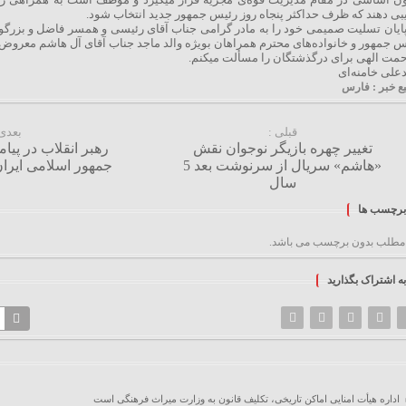
یبی دهند که ظرف حداکثر پنجاه روز رئیس جمهور جدید انتخاب شود.
پایان تسلیت صمیمی خود را به مادر گرامی جناب آقای رئیسی و همسر فاضل و بزرگوار
س جمهور و خانواده‌های محترم همراهان بویژه والد ماجد جناب آقای آل هاشم معروض م
حمت الهی برای درگذشتگان را مسألت میکنم.
دعلی خامنه‌ای
بع خبر : فارس
قبلی :
بعدی 
تغییر چهره بازیگر نوجوان نقش
رهبر انقلاب در پی
«هاشم» سریال از سرنوشت بعد 5
جمهور اسلامی ایران
سال
برچسب ها
 مطلب بدون برچسب می باشد.
به اشتراک بگذارید
اداره هیأت امنایی اماکن تاریخی، تکلیف قانون به وزارت میراث فرهنگی است