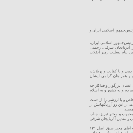
ئیس‌جمهور اسلامی ایران و
رئیس‌جمهور اسلامی ایران،
در آذربایجان شرقی، رحمتی
ن پیام تسلیت رهبر انقلاب
دمی و با کفایت و پرتلاش،
ی و همراهان گرامی ایشان
انسان بزرگوار و فداکار چه
ردم و به کشور و به اسلام
لص و با ارزشی را از دست
 از این رو آزردگیهایش از
میشد.
حبوب و معتبر تبریز، جناب
بی و متدین آذربایجان شرقی
اینجانب پنج روز عزای عمومی اعلام میکنم و به ملت عزیز ایران تسلیت میگویم. جناب آقای مخبر طبق اصل ۱۳۱
ای قوای مقنّنه و قضائیه