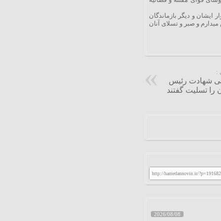
 ایشان و دیگر بازماندگان
یدارم و صبر و تسلای آنان
:
امی شهادت رئیس
 را تسلیت گفتند
http://hamedannovin.ir/?p=191682
2026/08/08