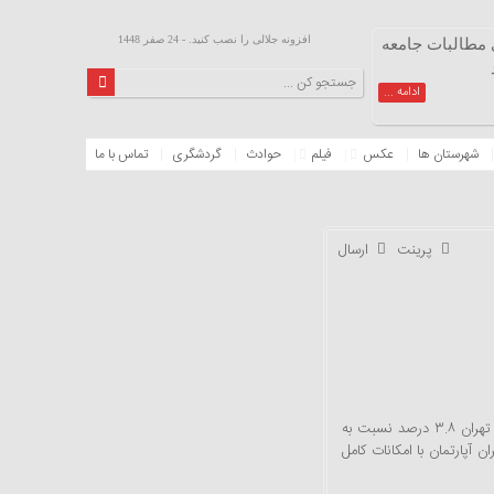
افزونه جلالی را نصب کنید. - 24 صفر 1448
 مطالبات جامعه
ادامه ...
شهرستان ها
عکس
فیلم
حوادث
گردشگری
تماس با ما
پرینت
ارسال
در شرایطی که بنا به گفته‌ مسئولان وزارت راه و شهرسازی، تیرماه امسال قیمت مسکن در تهران ۳.۸ درصد نسبت به
ارد تومان در مناطقی از تهران آپارتمان با امکانات کامل