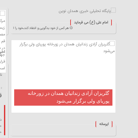
امام علی (ع) می فرماید
۞ هر کس از خود بدگویی و انتقاد کند٬خود را اصلاح کرده و هر کس خودستایی نماید٬ پس به تحقیق خویش را تباه نموده است. ۞
خا
اخبا
تاریخ
گلریزان آزادی زندانیان همدان در زورخانه
ق
پوریای ولی برگزار می‌شود
ایرسانه
خ