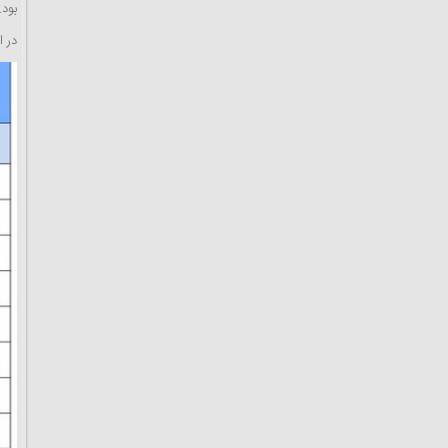
بود.
در ا