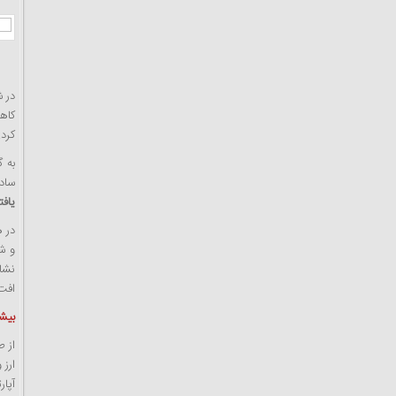
کرد.
به 
سادا
یافت
در 
نشان
افت
بیشت
از ط
ارز 
آپار