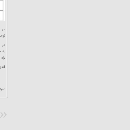
تومان به ۹۶۰ میلیون تومان افزایش یافت. اقسا
در ا
به 
راه 
انته
منبع