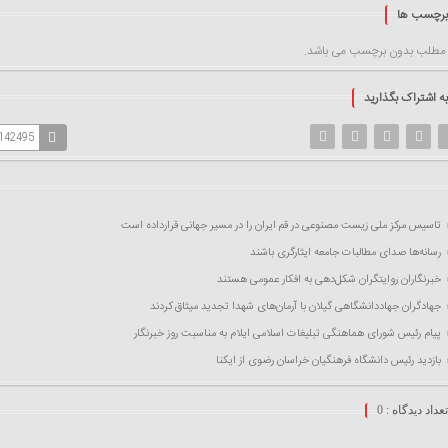
برچسب ها
 مطلب بدون برچسب می باشد.
به اشتراک بگذارید
=142495
تاسیس مرکز ملی زیست مصنوعی در قم ایران را در مسیر جهانی قرارداده است
رسانه‌ها صدای مطالبات جامعه ایثارگری باشند
خبرنگاران روایتگران شکل‌دهی به افکار عمومی هستند
جهادگران جهاددانشگاهی گیلان با آرمان‌های شهدا تجدید میثاق کردند
پیام رئیس شورای هماهنگی تبلیغات اسلامی ایلام به مناسبت روز خبرنگار
بازدید رئیس دانشگاه فرهنگیان خراسان رضوی از ایکنا
تعداد دیدگاه :
0