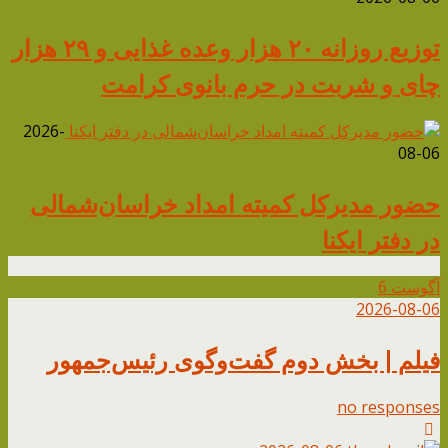
توزیع روزانه ۲۰ هزار وعده غذایی و ۲۹ هزار
چای و شربت در حرم بانوی کرامت
2026-
08-06
حضور مدیرکل کمیته امداد خراسان‌شمالی
در دفتر ایکنا
آگوست
6
2026-08-06
فیلم | بخش دوم گفت‌وگوی رئیس‌جمهور
no responses